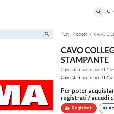
ente
Prodotti
Azienda
Export Line
Tutti i Prodotti
CAVO CO
CAVO COLLE
STAMPANTE
Cavo stampante per PT/INR
Cavo stampante per PT/INR
Per poter acquista
registrati / accedi 
Registrati
Ac