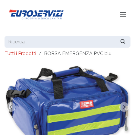
Passa al contenuto
Tutti i Prodotti
BORSA EMERGENZA PVC blu