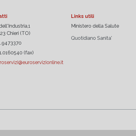
tti
Links utili
ell'Industria,1
Ministero della Salute
 Chieri (TO)
Quotidiano Sanita'
.9473370
.0160540 (fax)
roservizi@euroservizionline.it