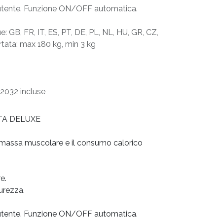
l'utente. Funzione ON/OFF automatica.
: GB, FR, IT, ES, PT, DE, PL, NL, HU, GR, CZ,
ortata: max 180 kg, min 3 kg
R2032 incluse
TA DELUXE
 massa muscolare e il consumo calorico
e.
urezza.
l'utente. Funzione ON/OFF automatica.