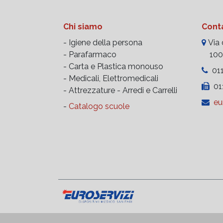
Chi siamo
Conta
- Igiene della persona
Via d
- Parafarmaco
10023
- Carta e Plastica monouso
011
- Medicali, Elettromedicali
011
- Attrezzature -
Arredi e Carrelli
eu
-
Catalogo scuole