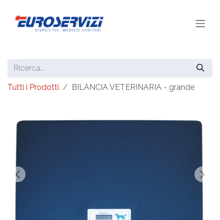
Passa al contenuto
Tutti i Prodotti
BILANCIA VETERINARIA - grande