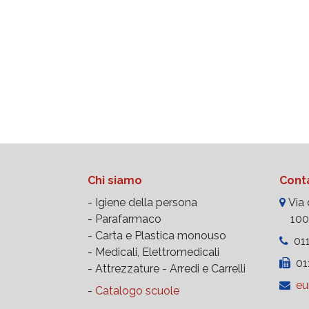
Chi siamo
Conta
- Igiene della persona
Via d
- Parafarmaco
10023
- Carta e Plastica monouso
011
- Medicali, Elettromedicali
011
- Attrezzature -
Arredi e Carrelli
eu
-
Catalogo scuole