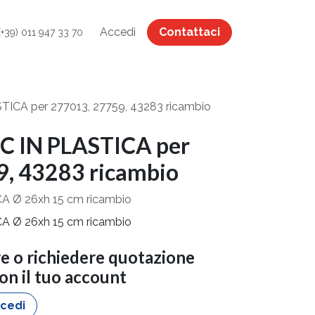
Accedi
Contattaci
(+39) 011 947 33 70
ICA per 277013, 27759, 43283 ricambio
 IN PLASTICA per
, 43283 ricambio
 Ø 26xh 15 cm ricambio
 Ø 26xh 15 cm ricambio
re o richiedere quotazione
con il tuo account
cedi