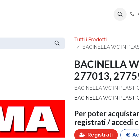
ente
Prodotti
Azienda
Export Line
Tutti i Prodotti
BACINELLA WC IN PLAST
BACINELLA WC
277013, 27759
BACINELLA WC IN PLASTICA
BACINELLA WC IN PLASTICA
Per poter acquista
registrati / accedi 
Registrati
Ac