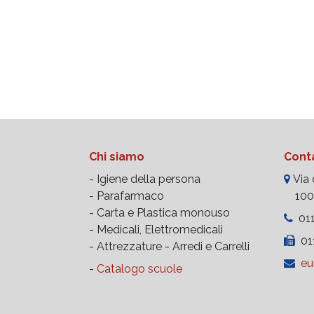
Chi siamo
Conta
- Igiene della persona
Via d
- Parafarmaco
10023
- Carta e Plastica monouso
011
- Medicali, Elettromedicali
011
- Attrezzature -
Arredi e Carrelli
eu
-
Catalogo scuole