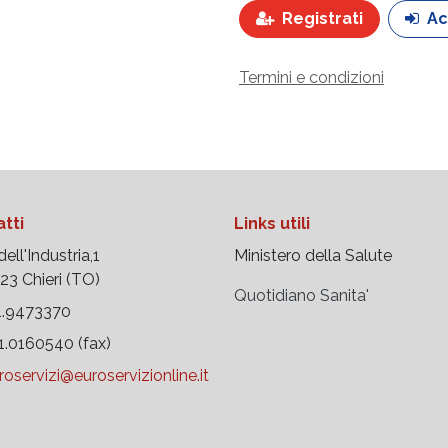
Registrati
Ac
Termini e condizioni
tti
Links utili
ell'Industria,1
Ministero della Salute
 Chieri (TO)
Quotidiano Sanita'
.9473370
.0160540 (fax)
roservizi@euroservizionline.it