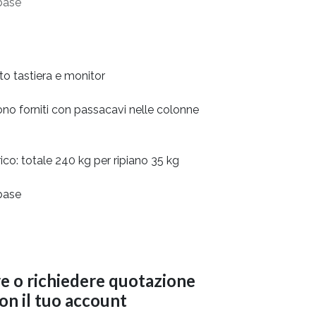
 base
o tastiera e monitor
 sono forniti con passacavi nelle colonne
rico: totale 240 kg per ripiano 35 kg
 base
re o richiedere quotazione
con il tuo account