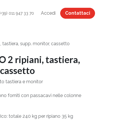
Accedi
Contattaci
(+39) 011 947 33 70
tastiera, supp. monitor, cassetto
 ripiani, tastiera,
 cassetto
o tastiera e monitor
 sono forniti con passacavi nelle colonne
rico: totale 240 kg per ripiano 35 kg