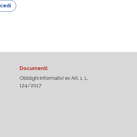
cedi
Documenti
Obblighi informativi ex Art. 1, L.
124/2017