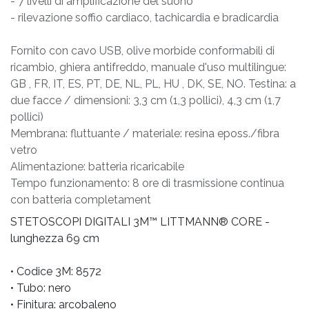
- 7 livelli di amplificazione del suono
- rilevazione soffio cardiaco, tachicardia e bradicardia
Fornito con cavo USB, olive morbide conformabili di
ricambio, ghiera antifreddo, manuale d'uso multilingue:
GB , FR, IT, ES, PT, DE, NL, PL, HU , DK, SE, NO. Testina: a
due facce / dimensioni: 3,3 cm (1,3 pollici), 4,3 cm (1,7
pollici)
Membrana: fluttuante / materiale: resina eposs./fibra
vetro
Alimentazione: batteria ricaricabile
Tempo funzionamento: 8 ore di trasmissione continua
con batteria completament
STETOSCOPI DIGITALI 3M™ LITTMANN® CORE -
lunghezza 69 cm
• Codice 3M: 8572
• Tubo: nero
• Finitura: arcobaleno