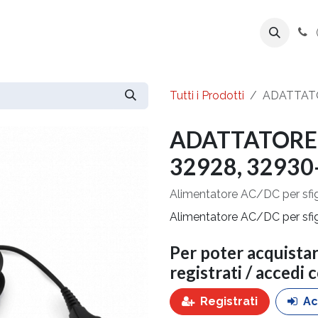
ente
Prodotti
Azienda
Export Line
Tutti i Prodotti
ADATTATO
ADATTATORE 
32928, 32930
Alimentatore AC/DC per s
Alimentatore AC/DC per s
Per poter acquista
registrati / accedi 
Registrati
Ac