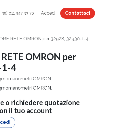
Accedi
Contattaci
(+39) 011 947 33 70
RE RETE OMRON per 32928, 32930-1-4
RETE OMRON per
-1-4
figmomanometri OMRON.
figmomanometri OMRON.
re o richiedere quotazione
con il tuo account
cedi