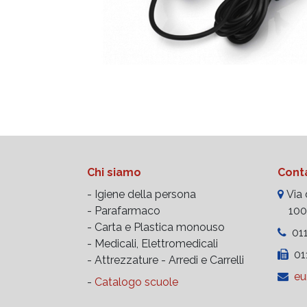
Chi siamo
Conta
- Igiene della persona
Via d
- Parafarmaco
10023
- Carta e Plastica monouso
011
- Medicali, Elettromedicali
011
- Attrezzature -
Arredi e Carrelli
eu
-
Catalogo scuole