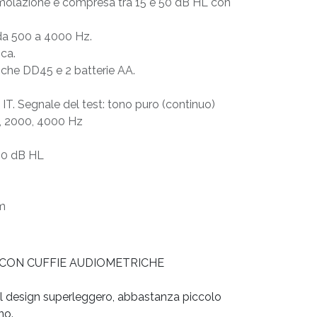
imolazione è compresa tra 15 e 50 dB HL con
da 500 a 4000 Hz.
ca.
iche DD45 e 2 batterie AA.
 IT. Segnale del test: tono puro (continuo)
0, 2000, 4000 Hz
 50 dB HL
cm
CON CUFFIE AUDIOMETRICHE
l design superleggero, abbastanza piccolo
no.