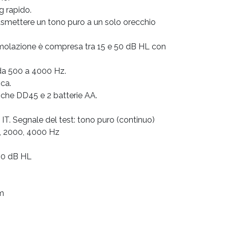
ng rapido.
trasmettere un tono puro a un solo orecchio
imolazione è compresa tra 15 e 50 dB HL con
da 500 a 4000 Hz.
ca.
iche DD45 e 2 batterie AA.
 IT. Segnale del test: tono puro (continuo)
0, 2000, 4000 Hz
 50 dB HL
cm