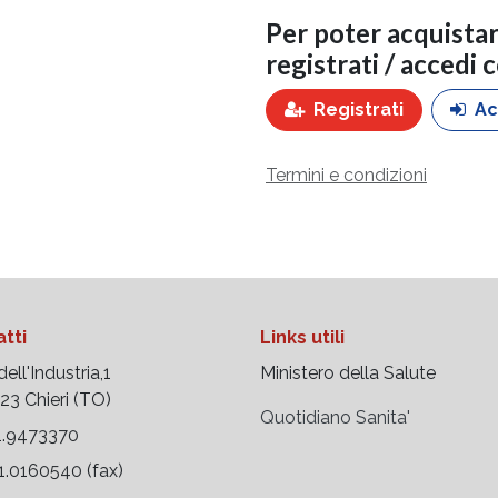
Per poter acquista
registrati / accedi 
Registrati
Ac
Termini e condizioni
tti
Links utili
ell'Industria,1
Ministero della Salute
 Chieri (TO)
Quotidiano Sanita'
.9473370
.0160540 (fax)