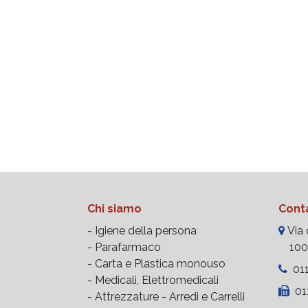
Chi siamo
Conta
- Igiene della persona
Via d
- Parafarmaco
10023
- Carta e Plastica monouso
011
- Medicali, Elettromedicali
011
- Attrezzature -
Arredi e Carrelli