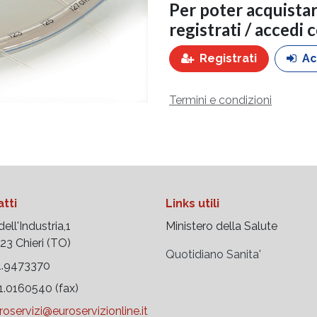
Per poter acquista
registrati / accedi 
Registrati
Ac
Termini e condizioni
tti
Links utili
ell'Industria,1
Ministero della Salute
 Chieri (TO)
Quotidiano Sanita'
.9473370
.0160540 (fax)
roservizi@euroservizionline.it