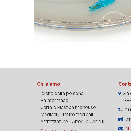
Chi siamo
Conta
- Igiene della persona
Via d
- Parafarmaco
10023
- Carta e Plastica monouso
011
- Medicali, Elettromedicali
011
- Attrezzature -
Arredi e Carrelli
eu
-
Catalogo scuole