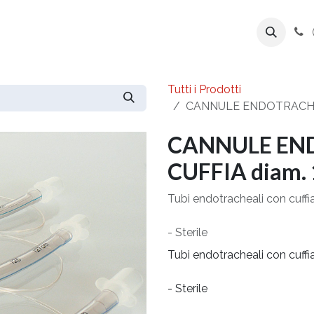
ente
Prodotti
Azienda
Export Line
Tutti i Prodotti
CANNULE ENDOTRACHEA
CANNULE EN
CUFFIA diam. 
Tubi endotracheali con cuff
- Sterile
Tubi endotracheali con cuff
- Sterile