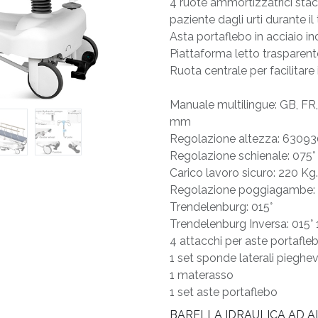
4 ruote ammortizzatrici sta
paziente dagli urti durante il
Asta portaflebo in acciaio in
Piattaforma letto trasparente
Ruota centrale per facilitare 
Manuale multilingue: GB, FR,
mm
Regolazione altezza: 630
Regolazione schienale: 075° (
Carico lavoro sicuro: 220 Kg.
Regolazione poggiagambe: 
Trendelenburg: 015°
Trendelenburg Inversa: 015°
4 attacchi per aste portafle
1 set sponde laterali pieghev
1 materasso
1 set aste portaflebo
BARELLA IDRAULICA AD AL