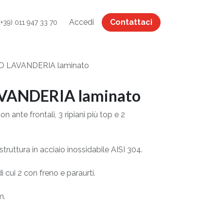
Accedi
Contattaci
(+39) 011 947 33 70
 LAVANDERIA laminato
VANDERIA laminato
on ante frontali, 3 ripiani più top e 2
 struttura in acciaio inossidabile AISI 304.
di cui 2 con freno e paraurti.
m.