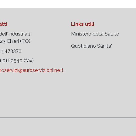
tti
Links utili
ell'Industria,1
Ministero della Salute
 Chieri (TO)
Quotidiano Sanita'
.9473370
.0160540 (fax)
roservizi@euroservizionline.it