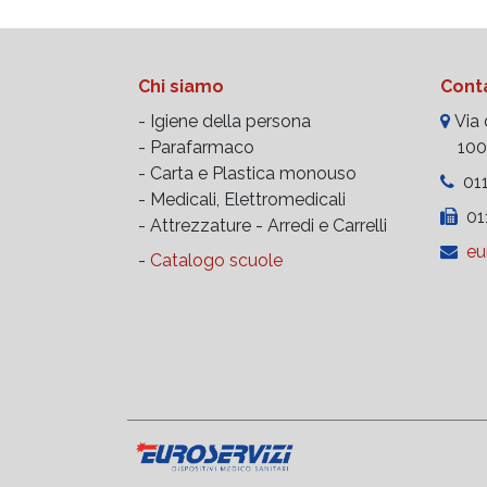
Chi siamo
Conta
- Igiene della persona
Via d
- Parafarmaco
10023
- Carta e Plastica monouso
011
- Medicali, Elettromedicali
011
- Attrezzature -
Arredi e Carrelli
eu
-
Catalogo scuole