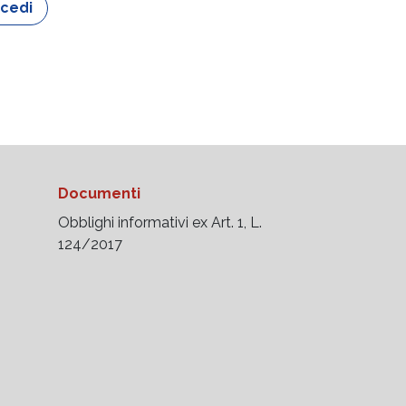
cedi
Documenti
Obblighi informativi ex Art. 1, L.
124/2017