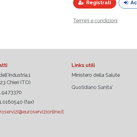
Registrati
Ac
Termini e condizioni
tti
Links utili
ell'Industria,1
Ministero della Salute
 Chieri (TO)
Quotidiano Sanita'
.9473370
.0160540 (fax)
roservizi@euroservizionline.it