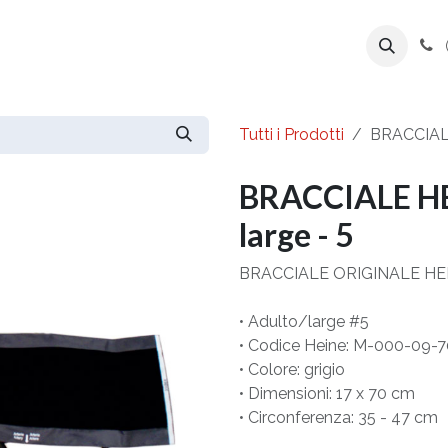
ente
Prodotti
Azienda
Export Line
Tutti i Prodotti
BRACCIALE
BRACCIALE HE
large - 5
BRACCIALE ORIGINALE HEI
• Adulto/large #5
• Codice Heine: M-000-09-
• Colore: grigio
• Dimensioni: 17 x 70 cm
• Circonferenza: 35 - 47 cm