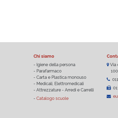
Chi siamo
Conta
- Igiene della persona
Via d
- Parafarmaco
10023
- Carta e Plastica monouso
011
- Medicali, Elettromedicali
011
- Attrezzature -
Arredi e Carrelli
eu
-
Catalogo scuole