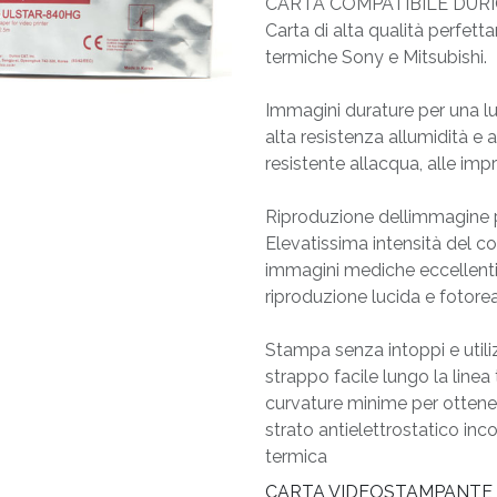
CARTA COMPATIBILE DUR
Carta di alta qualità perfet
termiche Sony e Mitsubishi.
Immagini durature per una l
alta resistenza allumidità e 
resistente allacqua, alle imp
Riproduzione dellimmagine p
Elevatissima intensità del c
immagini mediche eccellenti, b
riproduzione lucida e fotorea
Stampa senza intoppi e util
strappo facile lungo la linea
curvature minime per ottenere
strato antielettrostatico inc
termica
CARTA VIDEOSTAMPANTE