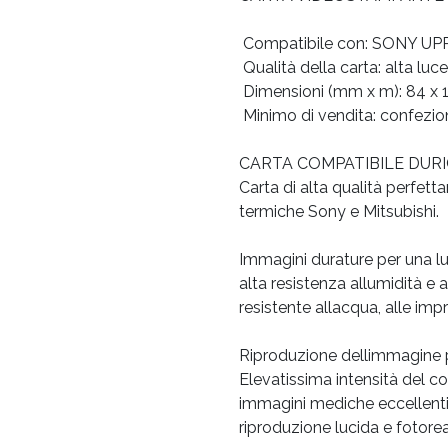
 Compatibile con: SONY U
 Qualità della carta: alta lu
 Dimensioni (mm x m): 84 x 
 Minimo di vendita: confezio
CARTA COMPATIBILE DUR
Carta di alta qualità perfet
termiche Sony e Mitsubishi.
Immagini durature per una l
alta resistenza allumidità e 
resistente allacqua, alle imp
Riproduzione dellimmagine p
Elevatissima intensità del c
immagini mediche eccellenti, b
riproduzione lucida e fotorea