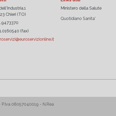
ell'Industria,1
Ministero della Salute
 Chieri (TO)
Quotidiano Sanita'
.9473370
.0160540 (fax)
roservizi@euroservizionline.it
ati - P.Iva 08057040019 - N.Rea