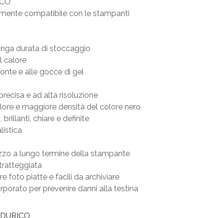
ICO
tamente compatibile con le stampanti
unga durata di stoccaggio
al calore
ronte e alle gocce di gel
recisa e ad alta risoluzione
olore e maggiore densità del colore nero
rillanti, chiare e definite
listica
izzo a lungo termine della stampante
 tratteggiata
 foto piatte e facili da archiviare
orporato per prevenire danni alla testina
 DURICO