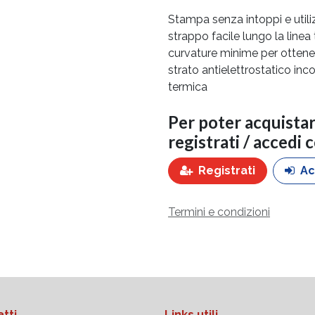
Stampa senza intoppi e util
strappo facile lungo la linea
curvature minime per ottenere
strato antielettrostatico inc
termica
Per poter acquista
registrati / accedi 
Registrati
Ac
Termini e condizioni
tti
Links utili