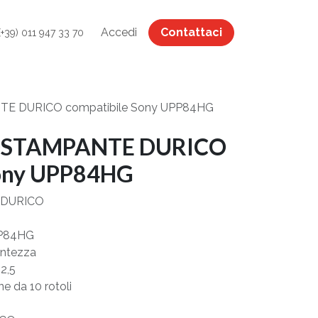
Accedi
Contattaci
(+39) 011 947 33 70
E DURICO compatibile Sony UPP84HG
OSTAMPANTE DURICO
Sony UPP84HG
 DURICO
PP84HG
centezza
12,5
ne da 10 rotoli