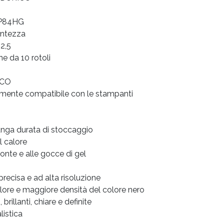
PP84HG
centezza
12,5
ne da 10 rotoli
ICO
tamente compatibile con le stampanti
unga durata di stoccaggio
al calore
ronte e alle gocce di gel
recisa e ad alta risoluzione
olore e maggiore densità del colore nero
rillanti, chiare e definite
listica