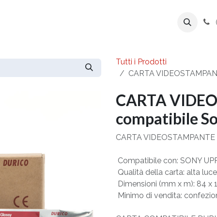
ente
Prodotti
Azienda
Export Line
Tutti i Prodotti
CARTA VIDEOSTAMPANT
CARTA VIDE
compatibile 
CARTA VIDEOSTAMPANTE
 Compatibile con: SONY U
 Qualità della carta: alta lu
 Dimensioni (mm x m): 84 x 
 Minimo di vendita: confezio