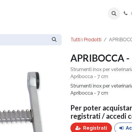
ente
Prodotti
Azienda
Export Line
Tutti i Prodotti
APRIBOCC
APRIBOCCA - 
Strumenti inox per veterinari
Apribocca - 7 cm
Strumenti inox per veterinari
Apribocca - 7 cm
Per poter acquista
registrati / accedi 
Registrati
Ac