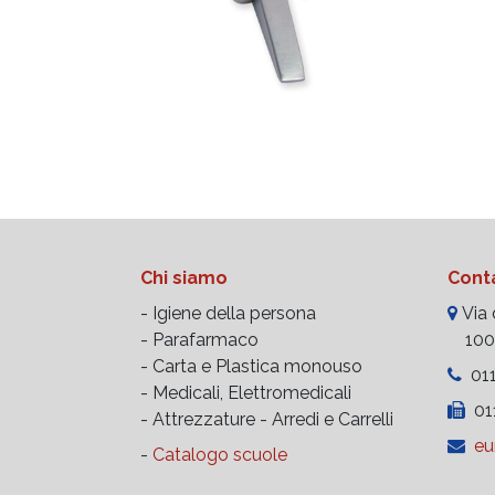
Chi siamo
Conta
- Igiene della persona
Via d
- Parafarmaco
10023
- Carta e Plastica monouso
011
- Medicali, Elettromedicali
011
- Attrezzature -
Arredi e Carrelli
eu
-
Catalogo scuole