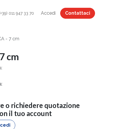
Accedi
Contattaci
(+39) 011 947 33 70
A - 7 cm
7 cm
a:
a:
re o richiedere quotazione
con il tuo account
cedi