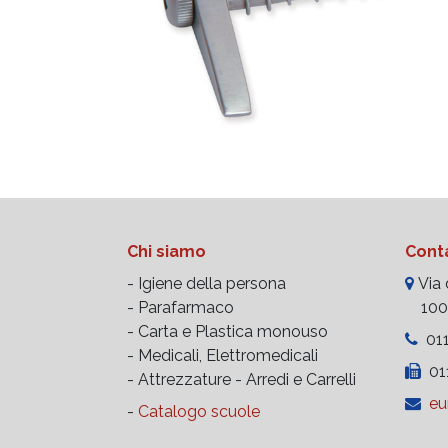
Chi siamo
Conta
- Igiene della persona
Via d
- Parafarmaco
10023
- Carta e Plastica monouso
011
- Medicali, Elettromedicali
011
- Attrezzature -
Arredi e Carrelli
eu
-
Catalogo scuole