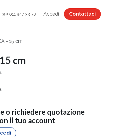
Accedi
Contattaci
(+39) 011 947 33 70
A - 15 cm
15 cm
a:
a:
re o richiedere quotazione
con il tuo account
cedi