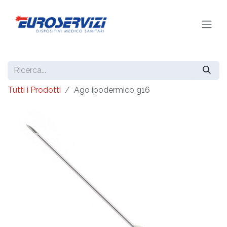
Passa al contenuto
Tutti i Prodotti
Ago ipodermico g16