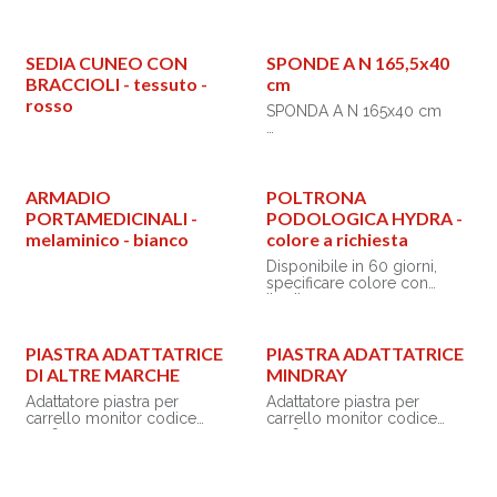
SEDIA CUNEO CON
SPONDE A N 165,5x40
BRACCIOLI - tessuto -
cm
rosso
SPONDA A N 165x40 cm
Sponda per letto con
struttura in acciaio e
superficie rivestita.
La bsponda laterale può
ARMADIO
POLTRONA
essere fissata con vite.
PORTAMEDICINALI -
PODOLOGICA HYDRA -
Portata max: 75 Kg.
melaminico - bianco
colore a richiesta
Manuale multilingue: GB, FR,
Disponibile in 60 giorni,
IT, ES, PT, DE, PL, RO, SE,
specificare colore con
GR.
l’ordine.
Poltrona podologica
compatta e funzionale.
PIASTRA ADATTATRICE
PIASTRA ADATTATRICE
Il movimento su/giù attivato
DI ALTRE MARCHE
MINDRAY
tramite un interruttore a
pedale è sincronizzato con
Adattatore piastra per
Adattatore piastra per
l’inclinazione della sedia
carrello monitor codice
carrello monitor codice
allo scopo di facilitare il
45760.
45760.
sollevamento dei piedi del
paziente in una posizione di
• Tipo: D
• Tipo: A
lavoro ottimale,
• Marca: Mindray