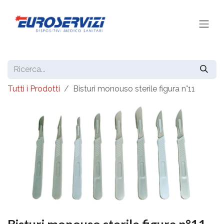
Passa al contenuto
Tutti i Prodotti
Bisturi monouso sterile figura n°11
Bisturi monouso sterile figura n°11