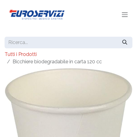
Passa al contenuto
Tutti i Prodotti
Bicchiere biodegradabile in carta 120 cc