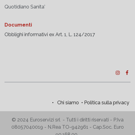
Fornito con targhetta per
membrana.
nome, olive di ricambio e
Quotidiano Sanita'
membrana.
Made in Germany.
Produzione tedesca.
Documenti
Obblighi informativi ex Art. 1, L. 124/2017
•
Chi siamo
•
Politica sulla privacy
© 2024 Euroservizi srl - Tutti i diritti riservati - P.Iva
08057040019 - N.Rea TO-942961 - Cap.Soc. Euro
90.168,00