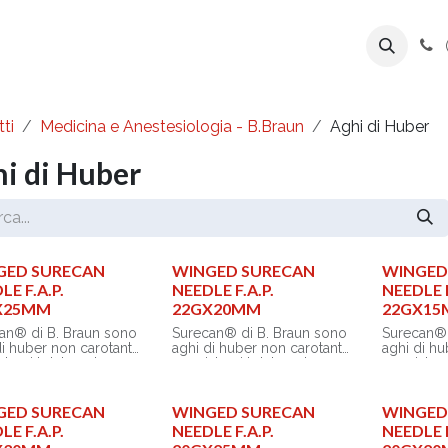
ente
Prodotti
Azienda
Export Line
ti
Medicina e Anestesiologia - B.Braun
Aghi di Huber
i di Huber
GED SURECAN
WINGED SURECAN
WINGED
LE F.A.P.
NEEDLE F.A.P.
NEEDLE F
X25MM
22GX20MM
22GX1
an® di B. Braun sono
Surecan® di B. Braun sono
Surecan® 
di huber non carotanti
aghi di huber non carotanti
aghi di hu
istemi totalmente
per sistemi totalmente
per sistem
tabili per l’accesso
impiantabili per l’accesso
impiantabi
o, arterioso,
venoso, arterioso,
venoso, ar
e, peritoneale o
spinale, peritoneale o
spinale, p
GED SURECAN
WINGED SURECAN
WINGED
co e l’infusione di
pleurico e l’infusione di
pleurico e
LE F.A.P.
NEEDLE F.A.P.
NEEDLE F
fluidi.
fluidi.