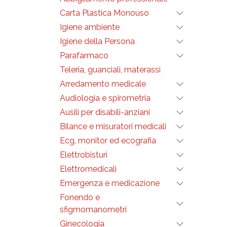
lacera
produz
membr
Carta Plastica Monouso
Misur
succe
• Mo
dello 
Igiene ambiente
• Ster
etile
La se
Igiene della Persona
• Late
bisel
• DEH
Parafarmaco
sabbi
render
Teleria, guanciali, materassi
imped
produz
Arredamento medicale
Misur
• Mo
Audiologia e spirometria
• Ster
etile
Ausili per disabili-anziani
• Late
• DEH
Bilance e misuratori medicali
Ecg, monitor ed ecografia
Elettrobisturi
Elettromedicali
Emergenza e medicazione
Fonendo e
sfigmomanometri
Ginecologia