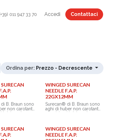
Accedi
Contattaci
(+39) 011 947 33 70
Ordina per:
Prezzo - Decrescente
 SURECAN
WINGED SURECAN
.A.P.
NEEDLE F.A.P.
5MM
22GX12MM
di B. Braun sono
Surecan® di B. Braun sono
ber non carotanti
aghi di huber non carotanti
i totalmente
per sistemi totalmente
li per l’accesso
impiantabili per l’accesso
terioso,
venoso, arterioso,
eritoneale o
spinale, peritoneale o
 SURECAN
WINGED SURECAN
 l’infusione di
pleurico e l’infusione di
.A.P.
NEEDLE F.A.P.
fluidi.