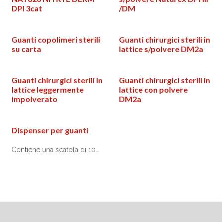
DPI 3cat
/DM
Guanti copolimeri sterili
Guanti chirurgici sterili in
su carta
lattice s/polvere DM2a
Guanti chirurgici sterili in
Guanti chirurgici sterili in
lattice leggermente
lattice con polvere
impolverato
DM2a
Dispenser per guanti
Contiene una scatola di 100
guanti.
Realizzato in materiale
termoplastico infrangibile e
lavabile.
Base fissa e coperchio
removibile per sostituire la
scatola di guanti.
Può essere facilmente
appeso al muro e in