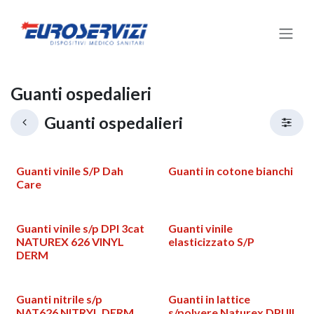
Passa al contenuto
Guanti ospedalieri
Guanti ospedalieri
Guanti vinile S/P Dah
Guanti in cotone bianchi
Care
Guanti vinile s/p DPI 3cat
Guanti vinile
NATUREX 626 VINYL
elasticizzato S/P
DERM
Guanti nitrile s/p
Guanti in lattice
NAT626 NITRYL DERM
s/polvere Naturex DPI III