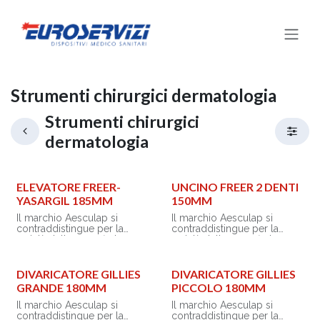
Passa al contenuto
Strumenti chirurgici dermatologia
Strumenti chirurgici
dermatologia
ELEVATORE FREER-
UNCINO FREER 2 DENTI
YASARGIL 185MM
150MM
Il marchio Aesculap si
Il marchio Aesculap si
contraddistingue per la
contraddistingue per la
varietà della sua offerta,
varietà della sua offerta,
capace di combinare in
capace di combinare in
modo intelligente ed
modo intelligente ed
efficace strumenti chirurgici
efficace strumenti chirurgici
DIVARICATORE GILLIES
DIVARICATORE GILLIES
di elevata qualità e servizi
di elevata qualità e servizi
GRANDE 180MM
PICCOLO 180MM
orientati all’ottimizzazione
orientati all’ottimizzazione
dei processi.
dei processi.
Il marchio Aesculap si
Il marchio Aesculap si
contraddistingue per la
contraddistingue per la