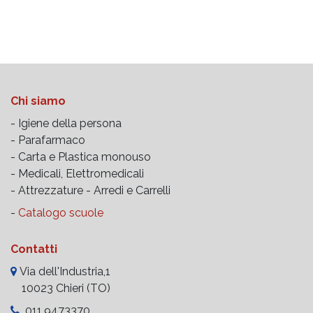
Morbide e confortevoli
7/8%).
offre praticità e adattabilità
assicurano un eccellente
Morbide e confortevoli
per ogni esigenza.
protezione del paziente.
assicurano un eccellente
Non contiene lattice.
protezione del paziente.
Non contiene lattice.
Chi siamo
- Igiene della persona
- Parafarmaco
- Carta e Plastica monouso
- Medicali, Elettromedicali
- Attrezzature -
Arredi e Carrelli
-
Catalogo scuole
Contatti
Via dell'Industria,1
10023 Chieri (TO)
011.9473370