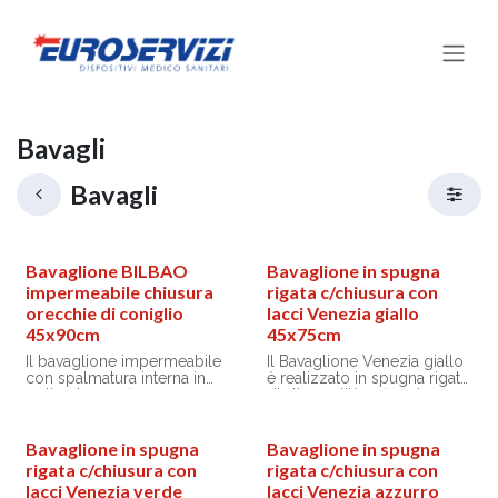
Passa al contenuto
Bavagli
Bavagli
Bavaglione BILBAO
Bavaglione in spugna
impermeabile chiusura
rigata c/chiusura con
orecchie di coniglio
lacci Venezia giallo
45x90cm
45x75cm
Il bavaglione impermeabile
Il Bavaglione Venezia giallo
con spalmatura interna in
è realizzato in spugna rigata
poliuretano offre una
di alta qualità, offrendo
protezione efficace e
praticità e comfort per
confortevole, ideale per
l’utilizzo quotidiano. Dotato
pazienti durante i pasti o
di una comoda chiusura
Bavaglione in spugna
Bavaglione in spugna
trattamenti.
con lacci, è facile da
rigata c/chiusura con
rigata c/chiusura con
La sua leggerezza e
indossare e garantisce una
lacci Venezia verde
lacci Venezia azzurro
compattezza lo rendono
vestibilità stabile durante