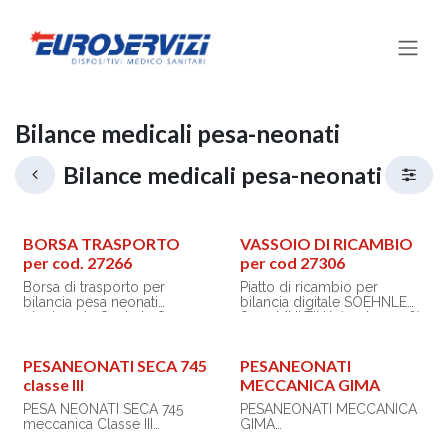
Passa al contenuto
Bilance medicali pesa-neonati
Bilance medicali pesa-neonati
BORSA TRASPORTO
VASSOIO DI RICAMBIO
per cod. 27266
per cod 27306
Borsa di trasporto per
Piatto di ricambio per
bilancia pesa neonati
bilancia digitale SOEHNLE
pieghevole Soehnle 8320
8352 MULTINA (cod. 27306).
(cod. 27266).
PESANEONATI SECA 745
PESANEONATI
classe III
MECCANICA GIMA
PESA NEONATI SECA 745
PESANEONATI MECCANICA
meccanica Classe III
GIMA