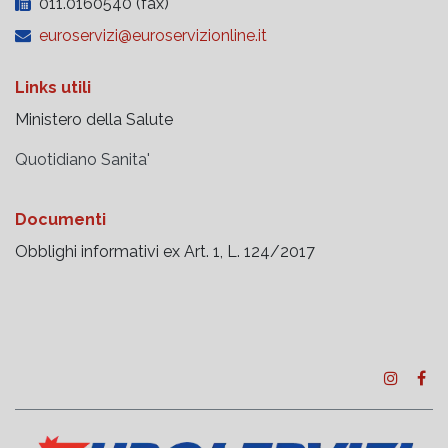
540 x 300 x 110 mm
011.0160540 (fax)
Tensione di funzionamento:
Batteria di funzionamento: 2
100240 V, 50/60 Hz
x CR2032 al litio
euroservizi@euroservizionline.it
Links utili
Ministero della Salute
Quotidiano Sanita'
Documenti
Obblighi informativi ex Art. 1, L. 124/2017