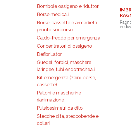
inumid
• Ti
Bombole ossigeno e riduttori
Fornit
• Colo
IMB
trasp
• Mate
Borse medicali
RAGN
strap
poliu
Ragno
Borse, cassette e armadietti
Riduce
Tutti 
in div
pronto soccorso
immed
format
bambi
refrig
due f
Caldo-freddo per emergenza
umett
quals
- Dime
colpit
testa 
cm
Concentratori di ossigeno
durant
- Tipo
Utili
chius
Defibrillatori
estin
Mater
regol
Dimen
adatt
- Deve
Guedel, forbici, maschere
152 
con: T
laringee, tubi endotracheali
• Pes
• Dim
Kit emergenza (zaini, borse,
x 22.
cassette)
Palloni e mascherine
rianimazione
Pulsiossimetri da dito
Stecche dita, steccobende e
collari