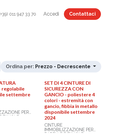
Accedi
Contattaci
(+39) 011 947 33 70
Ordina per:
Prezzo - Decrescente
ATURA
SET DI 4 CINTURE DI
regolabile
SICUREZZA CON
ile settembre
GANCIO - poliestere 4
colori - estremità con
gancio, fibbia in metallo
disponibile settembre
ZZAZIONE PER
E TAVOLE
2024
CINTURE
IMMOBILIZZAZIONE PER
ragatura ragno
BARELLE E TAVOLE
ix