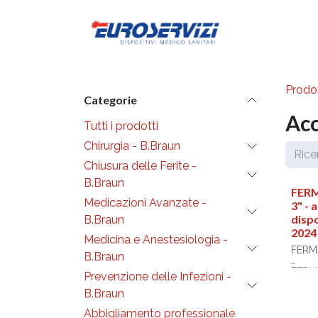
Passa al contenuto
Diventa cli
Prodot
Categorie
Acc
Tutti i prodotti
Chirurgia - B.Braun
Chiusura delle Ferite -
B.Braun
FER
Medicazioni Avanzate -
3" - 
disp
B.Braun
2024
Medicina e Anestesiologia -
FERM
B.Braun
FERMO
Prevenzione delle Infezioni -
Color
B.Braun
Dimen
immob
Abbigliamento professionale
(cm):