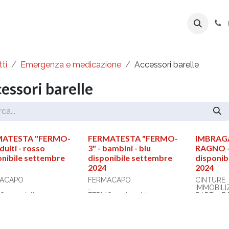
ente
Prodotti
Azienda
Export Line
ti
Emergenza e medicazione
Accessori barelle
essori barelle
MATESTA "FERMO-
FERMATESTA "FERMO-
IMBRAG
adulti - rosso
3" - bambini - blu
RAGNO - 
onibile settembre
disponibile settembre
disponib
2024
2024
ACAPO
FERMACAPO
CINTURE
IMMOBILI
 3 - adulto
FERMO 3 - bambino
BARELLE 
e: rosso
Colore: blu
SPINALI
sioni
Dimensioni
ilizzatore aperto
immobilizzatore aperto
Tipo: Imb
 40x26x18
(cm): 26x34x14
Colore: m