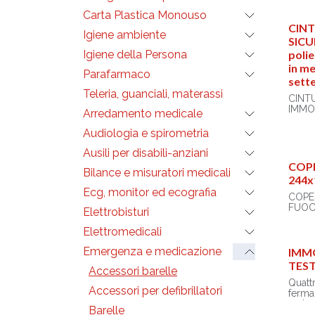
Peso (
Carta Plastica Monouso
Materi
CINT
imper
Igiene ambiente
SICU
Model
polie
Igiene della Persona
adulti
in me
forme,
Parafarmaco
sett
differ
da du
Teleria, guanciali, materassi
CINT
fasce
IMMO
quals
Arredamento medicale
BARE
testa
SPINA
Audiologia e spirometria
infort
traspo
Tipo: 
Ausili per disabili-anziani
prese
B9
orecch
COP
Bilance e misuratori medicali
Color
barel
244x
Dimen
barell
Ecg, monitor ed ecografia
Largh
COPE
Lungh
Il riv
FUOC
Elettrobisturi
Materi
imper
Fibbia
pulizi
• Dim
Elettromedicali
Compat
prolif
• Pes
• Bors
Emergenza e medicazione
IMM
Manua
trasp
TESTA
Accessori barelle
FR, IT
SE, FI
Resist
Quatt
Accessori per defibrillatori
HU, S
Assic
ferma
Arabo
fisica
materi
Barelle
fiamm