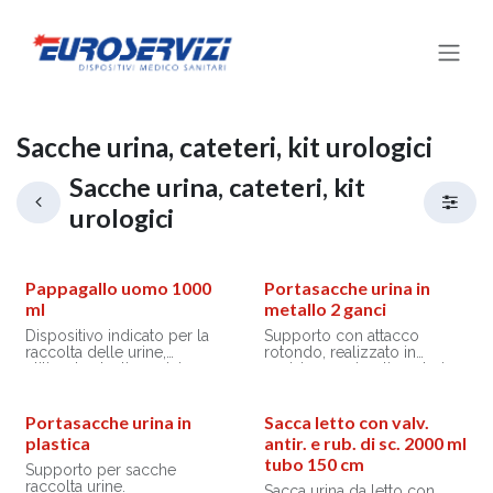
Passa al contenuto
Sacche urina, cateteri, kit urologici
Sacche urina, cateteri, kit
urologici
Pappagallo uomo 1000
Portasacche urina in
ml
metallo 2 ganci
Dispositivo indicato per la
Supporto con attacco
raccolta delle urine,
rotondo, realizzato in
utilizzato dagli uomini
acciaio con rivestimento in
impossibilitati di servirsi dei
materiale plastico. Utilizzato
servizi igienici.
per appendere le sacche
Pappagallo per urine uomo
urina di pazienti allettati.
Portasacche urina in
Sacca letto con valv.
in polietilene.
plastica
antir. e rub. di sc. 2000 ml
Disponibile in colore bianco
tubo 150 cm
e con capacità da 1 litro.
Supporto per sacche
raccolta urine.
Sacca urina da letto con