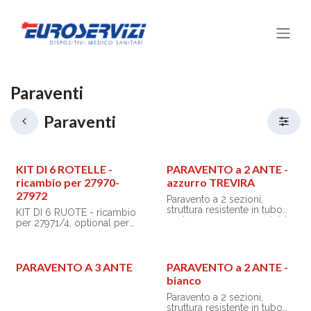
Passa al contenuto
Paraventi
Paraventi
KIT DI 6 ROTELLE -
PARAVENTO a 2 ANTE -
ricambio per 27970-
azzurro TREVIRA
27972
Paravento a 2 sezioni,
struttura resistente in tubo
KIT DI 6 RUOTE - ricambio
ovale 30 x 15 mm, verniciata
per 27971/4, optional per
con polveri epossidiche,
27970/2
colore grigio metallizzato.
Produzione italiana.
PARAVENTO A 3 ANTE
PARAVENTO a 2 ANTE -
• Larghezza: 60 + 60 cm (2
bianco
sezioni)
• Altezza: 180 cm
Paravento a 2 sezioni,
• Tende in Trevira azzurra
struttura resistente in tubo