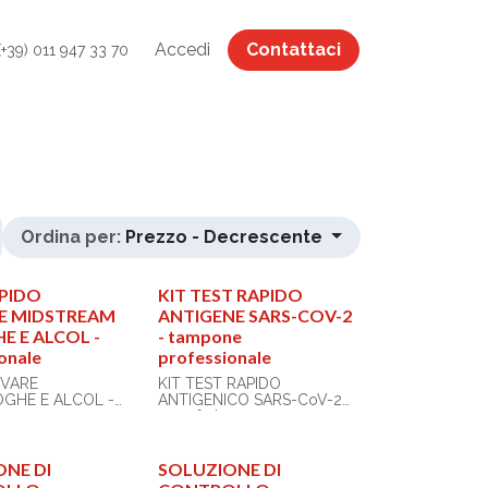
Accedi
Contattaci
(+39) 011 947 33 70
Ordina per:
Prezzo - Decrescente
APIDO
KIT TEST RAPIDO
RE MIDSTREAM
ANTIGENE SARS-COV-2
E E ALCOL -
- tampone
onale
professionale
IVARE
KIT TEST RAPIDO
GHE E ALCOL -
ANTIGENICO SARS-CoV-2
20
- conf. da 20
 + ALCOL
Il test rapido per SARS-
CoV-2 (tampone
ONE DI
SOLUZIONE DI
nologico rapido
nasofaringeo ) è un test