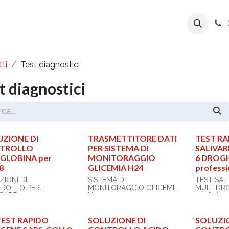
ente
Prodotti
Azienda
Export Line
ti
Test diagnostici
t diagnostici
ZIONE DI
TRASMETTITORE DATI
TEST R
TROLLO
PER SISTEMA DI
SALIVA
GLOBINA per
MONITORAGGIO
6 DROGH
8
GLICEMIA H24
professi
IONI DI
SISTEMA DI
TEST SAL
ROLLO PER
MONITORAGGIO GLICEMIA
MULTIDRO
CARE
H24
conf. da 
ione di controllo
• Trasmettitore dati
6 DROGHE
lobina
• Durata dell'uso: 2 anni
TEST RAPIDO
SOLUZIONE DI
SOLUZI
Test immu