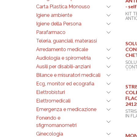
ANTI
- sel
Carta Plastica Monouso
KIT T
Igiene ambiente
ANTI
- conf
Igiene della Persona
Parafarmaco
Test 
su me
Teleria, guanciali, materassi
rileva
SOLU
antige
CON
Arredamento medicale
nucle
CHET
SARSC
Audiologia e spirometria
tampo
SOLUZ
Ausili per disabili-anziani
CONT
Per au
GIMA
Bilance e misuratori medicali
- risul
Soluz
- con
Ecg, monitor ed ecografia
cheto
STRI
- dura
mesi d
Elettrobisturi
COL
produ
FLA
Elettromedicali
scaff
2412
Gima:
Emergenza e medicazione
STRI
La sen
IN F
Fonendo e
la spe
sono 
sfigmomanometri
Stris
100% 
99,5%
Ginecologia
MON