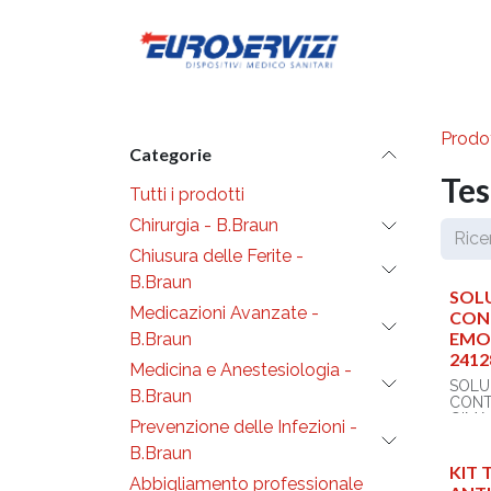
Passa al contenuto
Diventa cli
Prodot
Categorie
Tes
Tutti i prodotti
Chirurgia - B.Braun
Chiusura delle Ferite -
B.Braun
SOLU
Medicazioni Avanzate -
CON
EMO
B.Braun
2412
Medicina e Anestesiologia -
SOLUZ
B.Braun
CONT
GIMA
Prevenzione delle Infezioni -
B.Braun
Soluz
emog
KIT 
Abbigliamento professionale