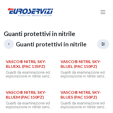
Passa al contenuto
Guanti protettivi in nitrile
Guanti protettivi in nitrile
VASCO® NITRIL SKY-
VASCO® NITRIL SKY-
BLUEXL (PAC 135PZ)
BLUEL (PAC 150PZ)
Guanti da esaminazione ed
Guanti da esaminazione ed
esplorazione in nitrile senza
esplorazione in nitrile senza
polvere, monouso, non
polvere, monouso, non
sterili, forma anatomica
sterili, forma anatomica
intercambiabile destra e
intercambiabile destra e
sinistra (ambidestri) e
sinistra (ambidestri) e
VASCO® NITRIL SKY-
VASCO® NITRIL SKY-
superficie testurizzata. I
superficie testurizzata. I
BLUEM (PAC 150PZ)
BLUES (PAC 150PZ)
polsini hanno un bordo
polsini hanno un bordo
elastico anti-arrotolamento
elastico anti-arrotolamento
Guanti da esaminazione ed
Guanti da esaminazione ed
che rinforza l’estremità del
che rinforza l’estremità del
esplorazione in nitrile senza
esplorazione in nitrile senza
guanto, impedisce alla
guanto, impedisce alla
polvere, monouso, non
polvere, monouso, non