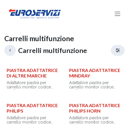
Passa al contenuto
Carrelli multifunzione
Carrelli multifunzione
PIASTRA ADATTATRICE
PIASTRA ADATTATRICE
DI ALTRE MARCHE
MINDRAY
Adattatore piastra per
Adattatore piastra per
carrello monitor codice
carrello monitor codice
45760.
45760.
• Tipo: D
• Tipo: A
• Marca: Mindray
PIASTRA ADATTATRICE
PIASTRA ADATTATRICE
Adattatore per altre marche
• Modelli:
PHILIPS
PHILIPS HORN
ePM Compact: ePM10-12-15
• Marca: Colin
ePM Modular: ePM10M,
Adattatore piastra per
Adattatore piastra per
• Modelli: Press-Mate 8800
ePM12M Vet
carrello monitor codice
carrello monitor codice
iPM: iPM 8-10-12, iMEC:
45760.
45760.