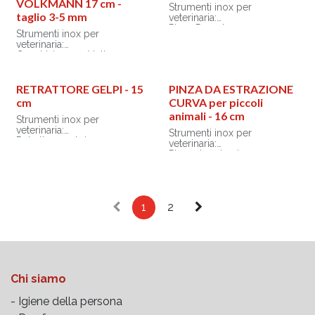
VOLKMANN 17 cm -
Strumenti inox per
taglio 3-5 mm
veterinaria:
Pinza Durante - 15 cm
Strumenti inox per
veterinaria:
Cucchiaio ossa Volkmann 17
cm - taglio 3-5 mm
RETRATTORE GELPI - 15
PINZA DA ESTRAZIONE
cm
CURVA per piccoli
animali - 16 cm
Strumenti inox per
veterinaria:
Strumenti inox per
Retrattore gelpi - 15 cm
veterinaria:
Pinza da estrazione curva
per piccoli animali - 16 cm
1
2
Chi siamo
- Igiene della persona