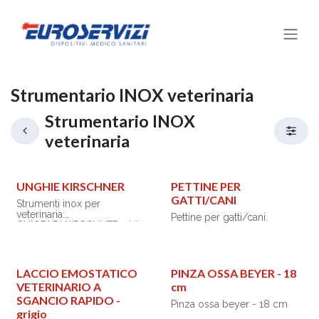
Passa al contenuto
Strumentario INOX veterinaria
Strumentario INOX
veterinaria
UNGHIE KIRSCHNER
PETTINE PER
GATTI/CANI
Strumenti inox per
veterinaria:
Pettine per gatti/cani.
CHIODI DI KIRSCHNER - kit
da 5
LACCIO EMOSTATICO
PINZA OSSA BEYER - 18
VETERINARIO A
cm
SGANCIO RAPIDO -
Pinza ossa beyer - 18 cm
grigio