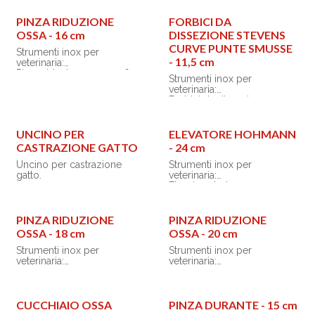
PINZA RIDUZIONE
FORBICI DA
OSSA - 16 cm
DISSEZIONE STEVENS
CURVE PUNTE SMUSSE
Strumenti inox per
- 11,5 cm
veterinaria:
Pinza riduzione ossa - 16
Strumenti inox per
cm
veterinaria:
Forbici da dissezione
stevens curve punte smusse
- 11,5 cm
UNCINO PER
ELEVATORE HOHMANN
CASTRAZIONE GATTO
- 24 cm
Uncino per castrazione
Strumenti inox per
gatto.
veterinaria:
Elevatore hohmann - 24 cm
PINZA RIDUZIONE
PINZA RIDUZIONE
OSSA - 18 cm
OSSA - 20 cm
Strumenti inox per
Strumenti inox per
veterinaria:
veterinaria:
Pinza riduzione ossa - 18
Pinza riduzione ossa - 20
cm
cm
CUCCHIAIO OSSA
PINZA DURANTE - 15 cm