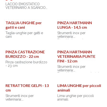
LACCIO EMOSTATICO
VETERINARIO A SGANCIO
RAPIDO - grigio
Laccio emostatico
veterinario a sgancio rapido
TAGLIA-UNGHIE per
PINZA HARTMANN
per animali piccoli.
gatti e cani
LUNGA - 14,5 cm
Sottilissimo, ideale per gatti
e cani di piccola taglia.
Taglia-unghie per gatti e
Strumenti inox per
cani
veterinaria:
- facile da applicare
Pinza Hartmann lunga - 14.5
- pratico da gestire
cm
- laccio liscio ed elastico
- morsetto in plastica per
PINZA CASTRAZIONE
PINZA HARTMANN
chiudere il laccio
BURDIZZO - 22 cm
VETERINARIA PUNTE
FINI - 12 cm
Istruzioni multilingue: GB,
Pinza castrazione burdizzo
FR, IT, ES, PT, DE, PL, RO,
- 23 cm
Strumenti inox per
GR, SE. Dimensioni
veterinaria:
morsetto laccio: 43x33x8
Pinza Hartmann a punte fini -
mm
12 cm
Dimensioni laccio: 200 mm
Peso: 10 g
RETRATTORE GELPI - 13
LIMA UNGHIE per piccoli
cm
animali
Strumenti inox per
Lima unghie per piccoli
veterinaria:
animali.
Retrattore gelpi - 13 cm