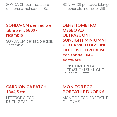
SONDA CR per metatarso -
SONDA CS per terza falange
opzionale, richiede 56805
- opzionale, richiede 56805
SONDA-CM per radio e
DENSITOMETRO
tibia per 56800 -
OSSEO AD
ricambio
ULTRASUONI
SUNLIGHT MINIOMNI
SONDA CM per radio e tibia
PER LA VALUTAZIONE
- ricambio
DELL'OSTEOPOROSI
Per la Tibia è richiesta la
con sonda CM +
licenza 56805
software
DENSITOMETRO A
ULTRASUONI SUNLIGHT
MINIOMNI™ PER LA
VALUTAZIONE
DELL'OSTEOPOROSI con
sonda CM + software
CARDIONICA PATCH
MONITOR ECG
MINIOMNI
13x4,5 cm
PORTATILE DUOEK S
Il sistema di sonografia
LETTRODO ECG
MONITOR ECG PORTATILE
ossea Sunlight MiniOmni™
RIUTILIZZABILE
DuoEK™ S
rappresenta una soluzione
CARDIODOT 13x4,5 cm per
professionale
Cardionica - conf. da 5
Monitor ECG portatile per
eccezionalmente
misurazioni e analisi