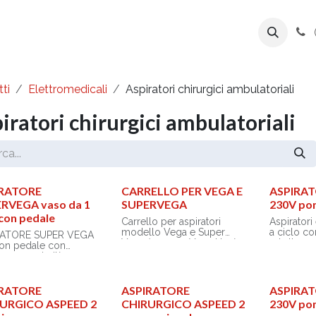
ente
Prodotti
Azienda
Export Line
ti
Elettromedicali
Aspiratori chirurgici ambulatoriali
iratori chirurgici ambulatoriali
IRATORE
CARRELLO PER VEGA E
ASPIRA
RVEGA vaso da 1
SUPERVEGA
230V po
 con pedale
Carrello per aspiratori
Aspiratori 
modello Vega e Super
a ciclo co
RATORE SUPER VEGA
Vega (non per Vega Uno).
ad alte pr
 con pedale con
Dotati di 
one prossimità
di sicurez
FF no touch)
richiedon
o lubrific
o: 40 l/minuto
IRATORE
ASPIRATORE
ASPIRAT
Una valvol
URGICO ASPEED 2
CHIRURGICO ASPEED 2
230V pom
impedisce
di aspiratori compatti