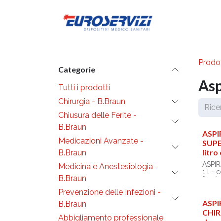
Passa al contenuto
Diventa cli
Prodot
Categorie
Asp
Tutti i prodotti
Chirurgia - B.Braun
Chiusura delle Ferite -
B.Braun
ASP
Medicazioni Avanzate -
SUPE
litro
B.Braun
ASPI
Medicina e Anestesiologia -
1 l -
B.Braun
funzi
(ON/O
Prevenzione delle Infezioni -
Fluss
ASP
B.Braun
CHIR
Linea 
Abbigliamento professionale