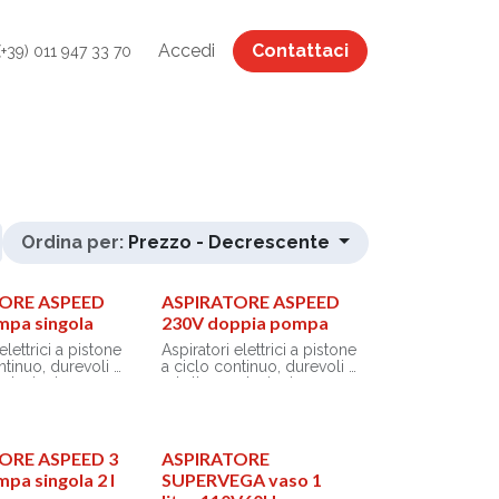
Accedi
Contattaci
(+39) 011 947 33 70
Ordina per:
Prezzo - Decrescente
TORE ASPEED
ASPIRATORE ASPEED
mpa singola
230V doppia pompa
elettrici a pistone
Aspiratori elettrici a pistone
ntinuo, durevoli e
a ciclo continuo, durevoli e
estazioni.
ad alte prestazioni.
protettore termico
Dotati di protettore termico
za, non
di sicurezza, non
o manutenzione
richiedono manutenzione
azione.
o lubrificazione.
ORE ASPEED 3
ASPIRATORE
a antireflusso
Una valvola antireflusso
pa singola 2 l
SUPERVEGA vaso 1
, durante
impedisce, durante