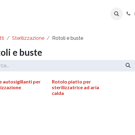
ente
Prodotti
Azienda
Export Line
ti
Sterilizzazione
Rotoli e buste
oli e buste
 autosigillanti per
Rotolo piatto per
lizzazione
sterilizzatrice ad aria
calda