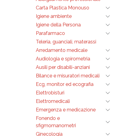
etiche
stampi
Carta Plastica Monouso
tubi, 
sono 
Igiene ambiente
atossi
Igiene della Persona
Parafarmaco
Teleria, guanciali, materassi
Arredamento medicale
Audiologia e spirometria
Ausili per disabili-anziani
Bilance e misuratori medicali
Ecg, monitor ed ecografia
Elettrobisturi
Elettromedicali
Emergenza e medicazione
Fonendo e
sfigmomanometri
Ginecologia