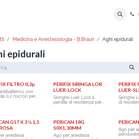
ente
Prodotti
Azienda
Export Line
ti
Medicina e Anestesiologia - B.Braun
Aghi epidurali
i epidurali
FIX FILTRO 0,2µ
PERIFIX SIRINGA LOR
PERIFIX
LUER-LOCK
LUER-SL
 antibatterico con
ità 0,2 micron per
Siringhe Luer Lock a
Siringhe L
esia epidurale
perdita di resistenza per
di resiste
anestesia peridurale
peridural
stente a pressioni fino
r
- Pistone ad elevato
- Pistone 
aggio filtro sulla cute
scorrimento e con arresto
scorrimen
CAN G17 X 3 ¼ 1,5
PERICAN 18G
PERICAN
aziente tramite
di sicurezza
di sicurez
 ROSA
50X1,30MM
ix® PinPad
Ago per a
- Graduazione parabolica
- Graduaz
peridural
- Utilizzabile con la tecnica
- Utilizza
er anestesia
Ago per anestesia
Tuohy e al