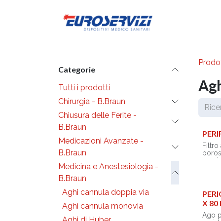
Passa al contenuto
Diventa cli
Prodot
Categorie
Agh
Tutti i prodotti
Chirurgia - B.Braun
Chiusura delle Ferite -
B.Braun
PERI
Medicazioni Avanzate -
Filtro
B.Braun
poros
anest
Medicina e Anestesiologia -
- Resi
B.Braun
a 7 ba
- Fiss
Aghi cannula doppia via
PERI
del p
X 80
Perif
Aghi cannula monovia
Ago p
Aghi di Huber