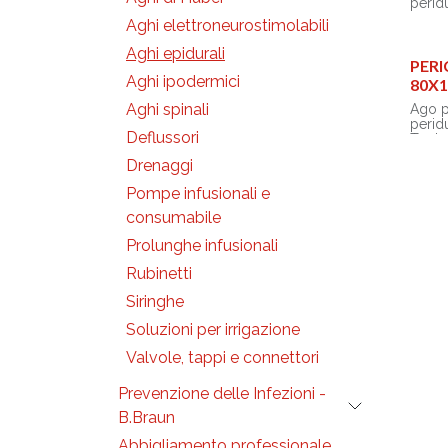
perid
Tuohy 
Aghi elettroneurostimolabili
Marca
centi
Aghi epidurali
stamp
PERI
atossi
Aghi ipodermici
80X
- Imp
- Cap
Aghi spinali
Ago p
facil
perid
Deflussori
impug
Tuohy 
- Ago:
Marca
Drenaggi
medic
centi
- Con
stamp
Pompe infusionali e
polic
atossi
trasp
- Imp
consumabile
- Mand
- Cap
con c
Prolunghe infusionali
facil
- Altr
impug
Rubinetti
cappu
- Ago:
raccor
medic
Siringhe
- Gli 
- Con
usati 
polic
Soluzioni per irrigazione
etiche
trasp
stampi
- Mand
Valvole, tappi e connettori
tubi, 
con c
sono 
- Altr
Prevenzione delle Infezioni -
atossi
cappu
raccor
B.Braun
- Gli 
usati 
Abbigliamento professionale