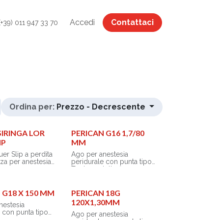
Accedi
Contattaci
(+39) 011 947 33 70
Ordina per:
Prezzo - Decrescente
 SIRINGA LOR
PERICAN G16 1,7/80
IP
MM
uer Slip a perdita
Ago per anestesia
nza per anestesia
peridurale con punta tipo
e
Tuohy e alette fisse. -
Marcature di profondità
ad elevato
centimetrate chiaramente
to e con arresto
stampigliate con inchiostro
 G18 X 150 MM
PERICAN 18G
za
atossico.
120X1,30MM
nestesia
ione parabolica
- Impugnatura ergonomica
e con punta tipo
bile con la tecnica
- Cappuccio copri-ago di
Ago per anestesia
ette fisse. -