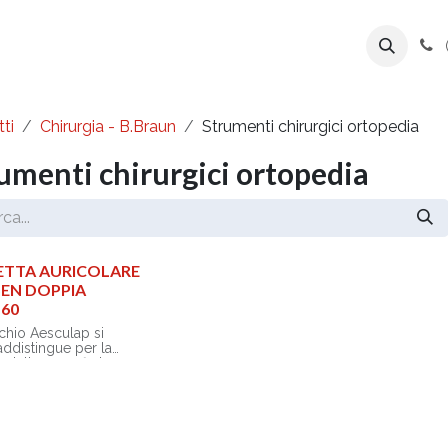
ente
Prodotti
Azienda
Export Line
ti
Chirurgia - B.Braun
Strumenti chirurgici ortopedia
umenti chirurgici ortopedia
ETTA AURICOLARE
SEN DOPPIA
60
rchio Aesculap si
addistingue per la
à della sua offerta,
e di combinare in
intelligente ed
ce strumenti chirurgici
vata qualità e servizi
ati all’ottimizzazione