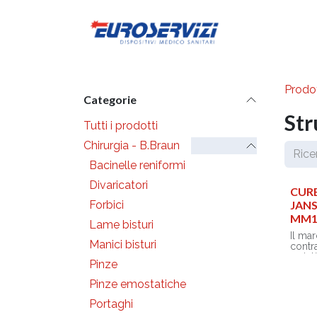
Passa al contenuto
Diventa cli
Prodot
Categorie
Str
Tutti i prodotti
Chirurgia - B.Braun
Bacinelle reniformi
Divaricatori
CUR
Forbici
JAN
MM1
Lame bisturi
Il ma
Manici bisturi
contr
variet
Pinze
capac
modo 
Pinze emostatiche
effica
di ele
Portaghi
orient