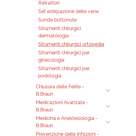
dei p
Retrattori
Un el
Set estirpazione delle vene
del n
Sonde bottonute
gestio
l’inte
Strumenti chirurgici
passa
ideaz
dermatologia
svilu
allo s
Strumenti chirurgici ortopedia
sotto
adegu
Strumenti chirurgici per
si av
ginecologia
tecni
di co
Strumenti chirurgici per
fra le
verifi
podologia
qualit
garant
Chiusura delle Ferite -
firmat
costa
B.Braun
Medicazioni Avanzate -
B.Braun
Medicina e Anestesiologia -
B.Braun
Prevenzione delle Infezioni -