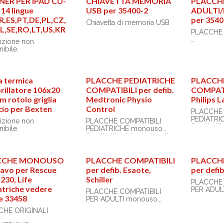
NER PER iPAD CU-
CHIAVETTA MEMORIA
PLACCH
 14 lingue
USB per 35400-2
ADULTI/
R,ES,PT,DE,PL,CZ,
per 354
Chiavetta di memoria USB
L,SE,RO,LT,US,KR
PLACCHE 
izione non
• adulti/p
ibile.
• 1 paio
• MARCA:
System
• MODELL
a termica
PLACCHE PEDIATRICHE
PLACCH
(adulti/pe
rillatore 106x20
COMPATIBILI per defib.
COMPATIB
 rotolo griglia
Medtronic Physio
Philips 
cio per Bexten
Control
PLACCHE 
izione non
PLACCHE COMPATIBILI
(Le diretti
ibile.
PEDIATRICHE monouso
RCP indica
(Le direttive internazionali
trattamenti
RCP indicano di effettuare
8 anni, co
trattamenti pediatrici fino a
circa 25 
8 anni, corrispondenti a
CCHE MONOUSO
PLACCHE COMPATIBILI
PLACCH
curva stan
circa 25 kg secondo la
cavo per Rescue
per defib. Esaote,
per defib
curva standard di crescita)
230, Life
Schiller
Conformi
PLACCHE 
normative
atriche vedere
Conformi alle medesime
PLACCHE COMPATIBILI
adulti .
normative delle placche
e 33458
PER ADULTI monouso
Senza latt
adulti .
Una vasta
Made in Ita
CHE ORIGINALI
Senza lattice.
placche ce
Una vasta gamma di
Made in Italy.
(British St
placche certificate BSI