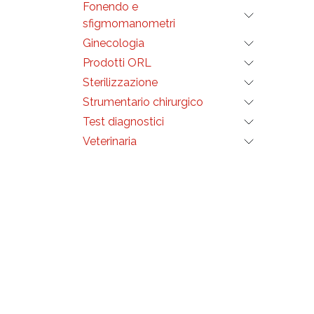
Fonendo e
Dispo
IIb. 
sfigmomanometri
IEC/E
ISO: 
Ginecologia
Confe
GB, FR
Prodotti ORL
SE, G
Made i
Sterilizzazione
Strumentario chirurgico
Compa
Test diagnostici
• Art
Cardio A
Veterinaria
• Art
• Dra
Cardi
• Inn
CardioA
• MRL
Li
• Nih
Cardio