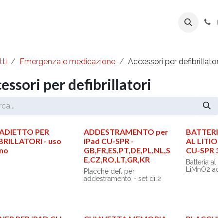
ente
Prodotti
Azienda
Export Line
ti
Emergenza e medicazione
Accessori per defibrillator
essori per defibrillatori
ADIETTO PER
ADDESTRAMENTO per
BATTER
BRILLATORI - uso
iPad CU-SPR -
AL LITI
rno
GB,FR,ES,PT,DE,PL,NL,S
CU-SPR 
E,CZ,RO,LT,GR,KR
Batteria a
LiMnO2 ad 
Placche def. per
Ah
addestramento - set di 2