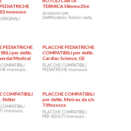
E
ROTOLI CARTA
PEDIATRICHE
TERMICA 58mmx25m
002 monouso
Accessori per
DefiMonitors: Rotolo carta
ORIGINALI
termica 58 mm x 25 m conf
10 pz.
ediatrica
 CU Medical
O: CUSPR
E PEDIATRICHE
PLACCHE PEDIATRICHE
diatrica)
ILI per defib.
COMPATIBILI per defib.
Laerdal Medical
Cardiac Science, GE
COMPATIBILI
PLACCHE COMPATIBILI
PEDIATRICHE monouso
PEDIATRICHE monouso
ve internazionali
(Le direttive internazionali
no di effettuare
RCP indicano di effettuare
 pediatrici fino a
trattamenti pediatrici fino a
rrispondenti a
8 anni, corrispondenti a
kg secondo la
circa 25 kg secondo la
E COMPATIBILI
PLACCHE COMPATIBILI
dard di crescita)
curva standard di crescita)
. Shiller
per defib. Metrax da s/n
739xxxxxx
 alle medesime
Conformi alle medesime
COMPATIBILI
 delle placche
normative delle placche
PER ADULTI monouso
PLACCHE COMPATIBILI
adulti .
PER ADULTI monouso
ice.
Senza lattice.
 gamma di
ly.
Made in Italy.
rtificate BSI
Una vasta gamma di
andard Institute)
placche certificate BSI