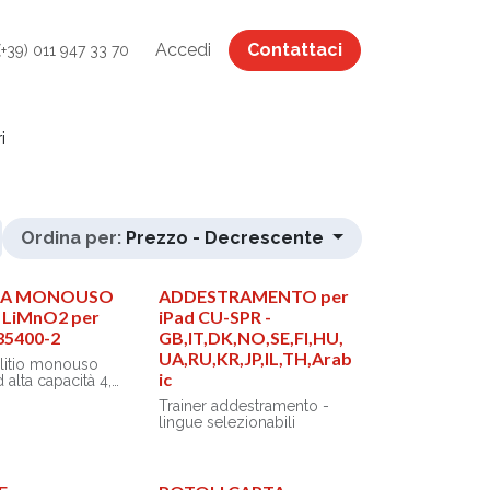
Accedi
Contattaci
(+39) 011 947 33 70
i
Ordina per:
Prezzo - Decrescente
IA MONOUSO
ADDESTRAMENTO per
O LiMnO2 per
iPad CU-SPR -
35400-2
GB,IT,DK,NO,SE,FI,HU,
UA,RU,KR,JP,IL,TH,Arab
l litio monouso
ic
alta capacità 4,2
Trainer addestramento -
lingue selezionabili