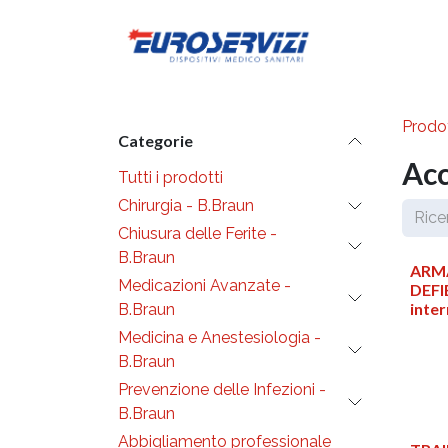
Passa al contenuto
Diventa cli
Prodot
Categorie
Acc
Tutti i prodotti
Chirurgia - B.Braun
Chiusura delle Ferite -
B.Braun
ARM
Medicazioni Avanzate -
DEFI
inte
B.Braun
Medicina e Anestesiologia -
B.Braun
Prevenzione delle Infezioni -
B.Braun
Abbigliamento professionale