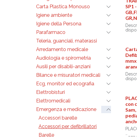
TRAI
SP1 -
Carta Plastica Monouso
GB,F
Igiene ambiente
GR,N
Igiene della Persona
Descr
dispon
Parafarmaco
Teleria, guanciali, materassi
Cart
Arredamento medicale
Defib
Audiologia e spirometria
mmxm
Ausili per disabili-anziani
aran
Descr
Bilance e misuratori medicali
dispon
Ecg, monitor ed ecografia
Elettrobisturi
PLA
Elettromedicali
con 
Emergenza e medicazione
Sam, 
pedi
Accessori barelle
anch
Accessori per defibrillatori
PLAC
Barelle