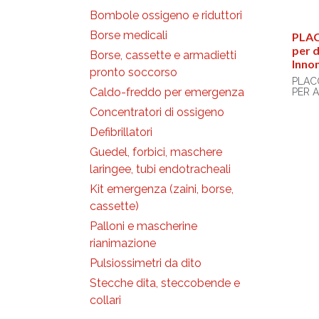
• PED
• 5 pa
Bombole ossigeno e riduttori
• MAR
Borse medicali
• MOD
PLAC
Rescu
per d
Borse, cassette e armadietti
5,7" e
Inno
pronto soccorso
PLAC
Caldo-freddo per emergenza
Concentratori di ossigeno
Una v
placch
Defibrillatori
(Briti
per p
Guedel, forbici, maschere
anni (
con l
laringee, tubi endotracheali
defibr
merca
Kit emergenza (zaini, borse,
Adere
cassette)
adegu
Inclu
Palloni e mascherine
placc
conne
rianimazione
Durata
Pulsiossimetri da dito
30 me
33584)
Stecche dita, steccobende e
produ
Senza 
collari
Diret
succe