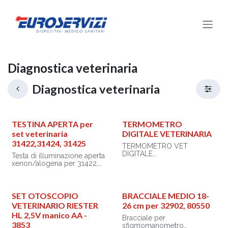
Passa al contenuto
Diagnostica veterinaria
Diagnostica veterinaria
TESTINA APERTA per
TERMOMETRO
set veterinaria
DIGITALE VETERINARIA
31422,31424, 31425
TERMOMETRO VET
DIGITALE
Testa di illuminazione aperta
xenon/alogena per 31422,
- punta flessibile
31424, 31425
- impermeabile
- Dimensioni LCD: 15 x 7
mm
SET OTOSCOPIO
BRACCIALE MEDIO 18-
VETERINARIO RIESTER
26 cm per 32902, 80550
Scatola e manuale
HL 2,5V manico AA -
multilingue: GB, FR, IT, ES,
Bracciale per
PT, GR. • Range di
3853
sfigmomanometro