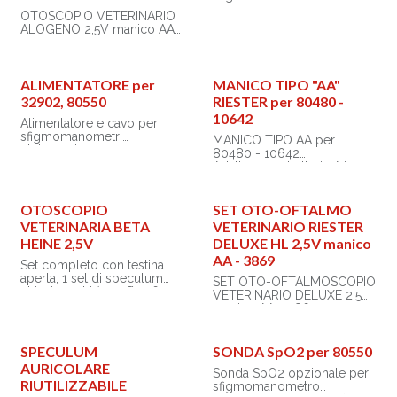
misurazione: 32 ~ 42,9 °C
elettronico - medio
OTOSCOPIO VETERINARIO
• Precisione: ± 0,1 °C
ALOGENO 2,5V manico AA -
• Dimensioni: 138x21x10 mm
Misura: 18 - 26 cm
3853
• Alimentazione: 1,5V LR41
• Tempo di misurazione: 60
Utilizzato con
Otoscopio chirurgico Ri-
sec.
sfigmomanometro codice
scope®
ALIMENTATORE per
MANICO TIPO "AA"
32902 è adatto per: Adulti
32902, 80550
RIESTER per 80480 -
Utilizzato con
Speculum in metallo, non
sfigmomanometro codice
10642
scanalati, sterilizzabili:
Alimentatore e cavo per
80550 è adatto per: Puledri,
- Ø 4 mm, lunghezza 83
sfigmomanometri
MANICO TIPO AA per
maialini, cani di grossa
mm
elettronici.
80480 - 10642
taglia, cervi
- Ø 5 mm, lunghezza 62
Adatto per 2 batterie AA
mm
(non incluse)
- Ø 6 mm, lunghezza 82
mm
OTOSCOPIO
SET OTO-OFTALMO
VETERINARIA BETA
VETERINARIO RIESTER
Speculum in metallo,
scanalati, sterilizzabili:
HEINE 2,5V
DELUXE HL 2,5V manico
- Ø 7,5 mm, lunghezza 68
AA - 3869
Set completo con testina
mm
aperta, 1 set di speculum
- Ø 9,4 mm, lunghezza 92
SET OTO-OFTALMOSCOPIO
chiusi lunghi (57 x Ø 4, 65 x
mm
VETERINARIO DELUXE 2,5V
Ø 6, 90 x Ø 7 mm),
manico AA - 3869
lampadina di ricambio,
1 lampadina di ricambio
astuccio rigido.
lente orientabile con
Otoscopio chirurgico Ri-
ingrandimento 2,5 X
scope®, Oftalmoscopio Ri-
SPECULUM
SONDA SpO2 per 80550
scope® L1
AURICOLARE
Sonda SpO2 opzionale per
Abbassalingua Ri-scope®
RIUTILIZZABILE
sfigmomanometro
L, Speculum nasale Ri-