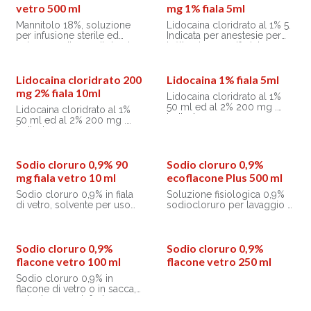
viene escreto rapidamente
facilitare ed accelerare
vetro 500 ml
mg 1% fiala 5ml
dal rene determinando
l’evacuazione intestinale e la
diuresi osmotica. È indicato
stipsi legata ai problemi
Mannitolo 18%, soluzione
Lidocaina cloridrato al 1% 5.
nella prevenzione e/o
della terza età.
per infusione sterile ed
Indicata per anestesie per
trattamento della fase
Contenitore 9gr
apirogeno. Il mannitolo si
infiltrazione periferiche e
oligurica nell’insufficienza
distribuisce esclusivamente
loco-regionali.
renale acuta, prima che
nello spazio extracellulare,
diventi irreversibile e
determinando essiccosi
Lidocaina cloridrato 200
Lidocaina 1% fiala 5ml
stabilizzata- nel trattamento
cellulare ed ipervolemia-
mg 2% fiala 10ml
dell’ipertensione
Lidocaina cloridrato al 1%
viene escreto rapidamente
endocranica e spinale e
50 ml ed al 2% 200 mg .
dal rene determinando
Lidocaina cloridrato al 1%
delle masse cerebrali- per
Indicata per
diuresi osmotica. È indicato
50 ml ed al 2% 200 mg .
ridurre la pressione
anestesie per infi ltrazione
nella prevenzione e/o
Indicata per
endooculare- per
periferiche e loco-regionali.
trattamento della fase
anestesie per infi ltrazione
incrementare l’escrezione
oligurica nell’insufficienza
periferiche e loco-regionali.
renale di sostanze tossiche
renale acuta, prima che
Sodio cloruro 0,9% 90
Sodio cloruro 0,9%
e per la misurazione del
diventi irreversibile e
mg fiala vetro 10 ml
ecoflacone Plus 500 ml
filtrato glomerulare.
stabilizzata- nel trattamento
dell’ipertensione
Sodio cloruro 0,9% in fiala
Soluzione fisiologica 0,9%
endocranica e spinale e
di vetro, solvente per uso
sodiocloruro per lavaggio e
delle masse cerebrali- per
parentale sterile ed
irrigazione di ferite,
ridurre la pressione
apirogena, isotonica con il
irrigazione meccanica degli
endooculare- per
sangue. Indicato per la
occhi, Irrigazione e pulizia
incrementare l’escrezione
reintegrazione di fluidi e di
di cateteri vescicali,
Sodio cloruro 0,9%
Sodio cloruro 0,9%
renale di sostanze tossiche
cloruro di sodio.
Irrigazione e pulizia del
flacone vetro 100 ml
flacone vetro 250 ml
e per la misurazione del
Fiala da 10 ml
cavo orale, Riempimento di
filtrato glomerulare.
umidificatori, pulizia e
Sodio cloruro 0,9% in
risciacquo di strumenti e
flacone di vetro o in sacca,
apparecchiature chirurgiche,
soluzione per infusione
Irrigazione intra e
sterile ed apirogena,