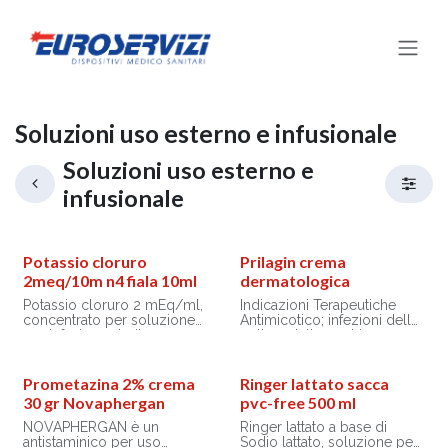
Passa al contenuto
Soluzioni uso esterno e infusionale
Soluzioni uso esterno e
infusionale
Potassio cloruro
Prilagin crema
2meq/10m n4 fiala 10ml
dermatologica
Potassio cloruro 2 mEq/ml,
Indicazioni Terapeutiche
concentrato per soluzione
Antimicotico; infezioni della
per infusione sterile e
pelle e delle unghie
apirogeno, da diluire prima
provocate da dermatofiti o
dell’uso. Indicato nel
da Candida, eventualmente
trattamento delle deficienze
complicate da una
Prometazina 2% crema
Ringer lattato sacca
di potassio quando la
sovrainfezione batterica,
30 gr Novaphergan
pvc-free 500 ml
reintegrazione per via orale
quali: tinea pedis, tinea
non è possibile.
manum, tinea corporis, tinea
NOVAPHERGAN è un
Ringer lattato a base di
Fiala da 10 ml
cruris, tinea unguium,
antistaminico per uso
Sodio lattato, soluzione per