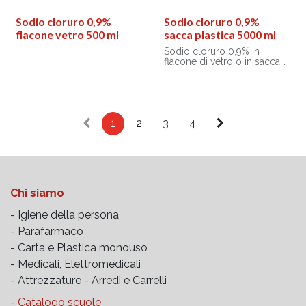
postoperatoria
isotonica con il sangue.
Sterile e apirogeno.
Indicato per la
Sodio cloruro 0,9%
Sodio cloruro 0,9%
reintegrazione di fluidi e di
flacone vetro 500 ml
sacca plastica 5000 ml
cloruro di sodio.
Sodio cloruro 0,9% in
flacone di vetro o in sacca,
soluzione per infusione
sterile ed apirogena,
isotonica con il sangue.
Indicato per la
reintegrazione di fluidi e di
1
2
3
4
cloruro di sodio.
Chi siamo
- Igiene della persona
- Parafarmaco
- Carta e Plastica monouso
- Medicali, Elettromedicali
- Attrezzature -
Arredi e Carrelli
-
Catalogo scuole