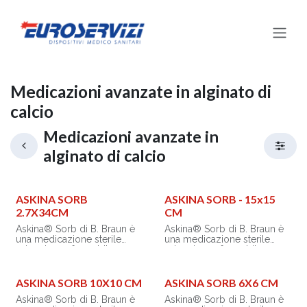
Passa al contenuto
Medicazioni avanzate in alginato di
calcio
Medicazioni avanzate in
alginato di calcio
ASKINA SORB
ASKINA SORB - 15x15
2.7X34CM
CM
Askina® Sorb di B. Braun è
Askina® Sorb di B. Braun è
una medicazione sterile
una medicazione sterile
primaria conformabile a
primaria conformabile a
base di alginato di calcio e
base di alginato di calcio e
idrocolloidi
idrocolloidi
(Carbossimetilcellulosa -
(Carbossimetilcellulosa -
ASKINA SORB 10X10 CM
ASKINA SORB 6X6 CM
CMC), indicata per il
CMC), indicata per il
Askina® Sorb di B. Braun è
Askina® Sorb di B. Braun è
trattamento di lesioni da
trattamento di lesioni da