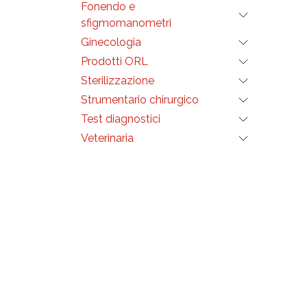
• Asp
Fonendo e
(2818
sfigmomanometri
• Lucc
(2562
Ginecologia
• Lac
verde
Prodotti ORL
• Pin
(3400
Sterilizzazione
• Ter
Gima 
Strumentario chirurgico
• Salv
baratt
Test diagnostici
(3662
• Emo
Veterinaria
tampo
• Ben
cm - 
(3484
• Med
cm - 