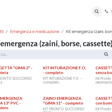
ente
Prodotti
Azienda
Export Line
ti
Emergenza e medicazione
Kit emergenza (zaini, bor
 emergenza (zaini, borse, cassette
GETTA "GIMA 2" -
KIT INTUBAZIONE F.O.
CASSETT
leta
- completo
senza b
PRONTO SOCCORSO
KIT INTUBAZIONE F.O. -
Kit Pront
 2
completo
rianimazio
Indicata p
tta in alluminio
Borsa in nylon in 2 sezioni
dentistici,
9)
con due tasche zip, e 9
aziende, 
sioni: 40 x 35 x h 10
elastici di varie misure per
Valigetta r
 EMERGENZA
ZAINO EMERGENZA
CASSETT
reggere gli strumenti.
antiurto.
A 13" PVC -
"GIMA 11" - completo
con bomb
Realizzata in poliestere
Dimensioni
leto
ti inclusi nei kit:
600D impermeabile ed
cm.
KIT PRONTO SOCCORSO
Kit Pront