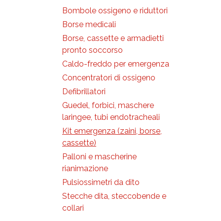
Misure
polie
• 3 L
(2716
Bombole ossigeno e riduttori
Intosh
Dimen
• 1 M
cm
Borse medicali
• 1 Pi
Borse, cassette e armadietti
• 1 Pi
Prodot
• 3 C
• Cop
pronto soccorso
0/2/
(3408
• 1 Ap
• Forb
Caldo-freddo per emergenza
• 1 Fo
cm (2
• Masc
Concentratori di ossigeno
2 - b
• Pall
Defibrillatori
masch
Guedel, forbici, maschere
(3424
• Apr
laringee, tubi endotracheali
• Pinz
• Tub
Kit emergenza (zaini, borse,
cm (3
• Ass
cassette)
di Gu
Palloni e mascherine
• Mas
- adul
rianimazione
• Bom
(vuota
Pulsiossimetri da dito
integr
• Fon
Stecche dita, steccobende e
• Sfi
collari
• Set 
lame 