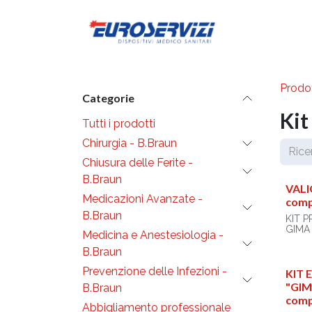
Passa al contenuto
Diventa cli
Prodot
Categorie
Kit
Tutti i prodotti
Chirurgia - B.Braun
Chiusura delle Ferite -
B.Braun
VALI
Medicazioni Avanzate -
comp
B.Braun
KIT 
GIMA
Medicina e Anestesiologia -
Valige
B.Braun
(3415
Prevenzione delle Infezioni -
Dimen
KIT
cm
"GIM
B.Braun
comp
Prodot
Abbigliamento professionale