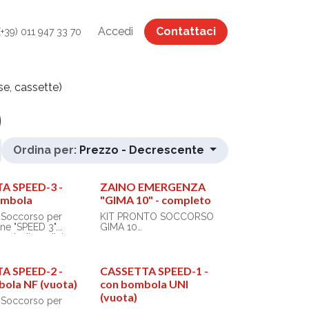
Accedi
Contattaci
(+39) 011 947 33 70
se, cassette)
)
Ordina per:
Prezzo - Decrescente
A SPEED-3 -
ZAINO EMERGENZA
ombola
"GIMA 10" - completo
o Soccorso per
KIT PRONTO SOCCORSO
ne "SPEED 3".
GIMA 10
er studi medici,
 club sportivi,
Zaino Logic 2 - poliestere
ambulanze.
600D rosso (27171)
igida in plastica
Dimensioni: 40 x 25 x h 47
A SPEED-2 -
CASSETTA SPEED-1 -
cm
ola NF (vuota)
con bombola UNI
: 43 x 32 x 11
(vuota)
Prodotti inclusi nei kit:
o Soccorso per