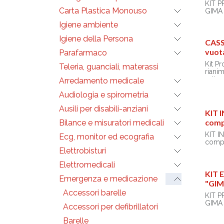
• Cop
KIT 
(3408
Carta Plastica Monouso
GIMA 
• Forb
cm (2
Igiene ambiente
Borsa
• Masc
PVC (
Igiene della Persona
2 - b
Dimen
CASS
• Pall
cm
vuota
Parafarmaco
masch
(3424
Prodot
Kit P
Teleria, guanciali, materassi
• Apr
• Cop
riani
• Pinz
(3408
valige
Arredamento medicale
• Tub
• Forb
Indica
cm (3
cm (2
Audiologia e spirometria
dentis
• Ass
• Masc
azien
di Gu
Ausili per disabili-anziani
2 - b
Valige
KIT 
• Mas
• Pall
antiu
- adul
comp
Bilance e misuratori medicali
masch
x 11 
• Bom
(3424
Produz
KIT I
(vuota
Ecg, monitor ed ecografia
• Apr
comp
integr
• Pinz
Elettrobisturi
• Ste
• Tub
Borsa 
testa 
cm (3
Elettromedicali
con d
(3258
• Ass
elasti
KIT
• Sfi
di Gu
Emergenza e medicazione
regger
• Med
"GIM
• Fon
Realiz
10x10
• Sfi
Accessori barelle
600D 
KIT 
(3272
antigra
GIMA
• Eme
Accessori per defibrillatori
F.O. 
Color
Borsa
Barelle
plasti