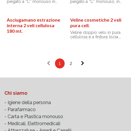
piegato a “C” monouso in
piegato a “C” monouso, in
carta riciclata, numero fogli
pura cellulosa,. Numero
150, 36 gr/mq.
fogli 150, 32 gr/mq.
Asciugamano estrazione
Veline cosmetiche 2 veli
interna 2 veli cellulosa
pura cell.
180 mt.
Veline doppio velo in pura
cellulosa e a finitura liscia.
Astucci da 100 fogli.
1
2
Chi siamo
- Igiene della persona
- Parafarmaco
- Carta e Plastica monouso
- Medicali, Elettromedicali
- Attrezzature -
Arredi e Carrelli