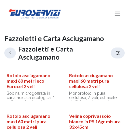
Passa al contenuto
Fazzoletti e Carta Asciugamano
Fazzoletti e Carta
Asciugamano
Rotolo asciugamano
Rotolo asciugamano
maxi 60 metri eco
maxi 60 metri pura
Eurocel 2 veli
cellulosa 2 veli
Bobina microgoffrata in
Monorotolo in pura
carta riciclata ecologica. "
cellulosa, 2 veli, estraibile
veli, ad estrazione interna.
dall'interno. Idoneo al
Idoneo al contatto con
contatto con gli alimenti.
alimenti secchi.
Rotolo asciugamano
Velina coprivassoio
maxi 60 metri pura
bianco in PS 16gr misura
cellulosa 2 veli
33x45cm