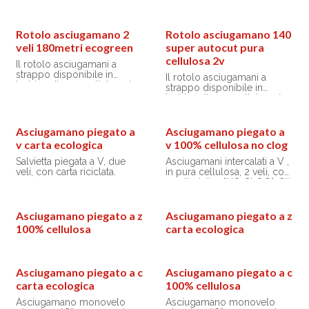
pura cellulosa è di elevata
bobine di pura cellulosa è
qualità e garantisce
di elevata qualità e
un'asciugatura impeccabile
garantisce un'asciugatura
ad ogni utente.
impeccabile ad ogni utente.
Rotolo asciugamano 2
Rotolo asciugamano 140
veli 180metri ecogreen
super autocut pura
cellulosa 2v
Il rotolo asciugamani a
strappo disponibile in
Il rotolo asciugamani a
bobine di pura cellulosa è
strappo disponibile in
di elevata qualità e
bobine di pura cellulosa è
garantisce un'asciugatura
di elevata qualità e
impeccabile ad ogni utente.
garantisce un'asciugatura
impeccabile ad ogni utente.
Asciugamano piegato a
Asciugamano piegato a
v carta ecologica
v 100% cellulosa no clog
Salvietta piegata a V, due
Asciugamani intercalati a V ,
veli, con carta riciclata.
in pura cellulosa, 2 veli, con
caratteristica "NO CLOG". Gli
asciugamani "NO CLOG"
hanno la particolarità di
dissolversi rapidamente
Asciugamano piegato a z
Asciugamano piegato a z
nell'acqua, evitando così il
100% cellulosa
carta ecologica
rischio di creare intasamenti
nelle tubature di scarico del
WC.
Asciugamano piegato a c
Asciugamano piegato a c
carta ecologica
100% cellulosa
Asciugamano monovelo
Asciugamano monovelo