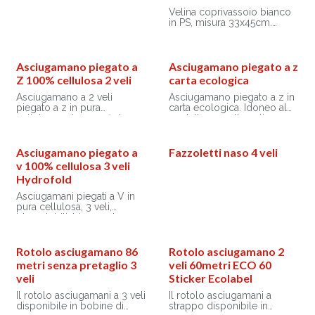
Velina coprivassoio bianco
in PS, misura 33x45cm.
Prodotto idoneo a venire a
contatto con alimenti a base
acquosa, acida o grassi.
Non utilizzabile in forno
Asciugamano piegato a
Asciugamano piegato a z
microonde.
Z 100% cellulosa 2 veli
carta ecologica
Asciugamano a 2 veli
Asciugamano piegato a z in
piegato a z in pura
carta ecologica. Idoneo al
cellulosa, micro goffratura.
contatto con alimenti
Ideale al contatto con
secchi.
alimenti.
Asciugamano piegato a
Fazzoletti naso 4 veli
v 100% cellulosa 3 veli
Hydrofold
Asciugamani piegati a V in
pura cellulosa, 3 veli,
idrosolubili. Idoneo al
contatto con alimenti.
Rotolo asciugamano 86
Rotolo asciugamano 2
metri senza pretaglio 3
veli 60metri ECO 60
veli
Sticker Ecolabel
Il rotolo asciugamani a 3 veli
Il rotolo asciugamani a
disponibile in bobine di
strappo disponibile in